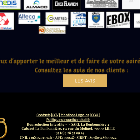
LES AVIS
Contacts
|
CGV
|
Mentions Légales
|
CGU
|
Politique de
confidentialité
Reproduction Interdite - - SARL La Bonbonnière 2
Cabaret La Bonbonnière. 157 rue du Molinel. 59000 LILLE
+33 (0)3 28 53 09 14
CNIL : o1X0292074h - APE: 9004Z- SIRET : 80780548600022