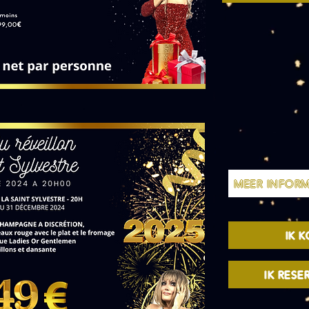
MEER INFORM
IK K
IK RESER