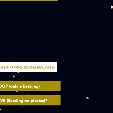
ATIE GEBRUIKSAANWIJZING
OOP (online betaling)
VE (Betaling ter plaatse)*