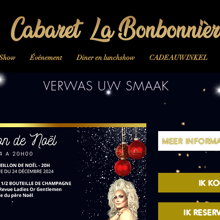
 Show
Événement
Diner en lunchshow
CADEAUWINKEL
VERWAS UW SMAAK
MEER INFORMA
IK KO
IK RESERV