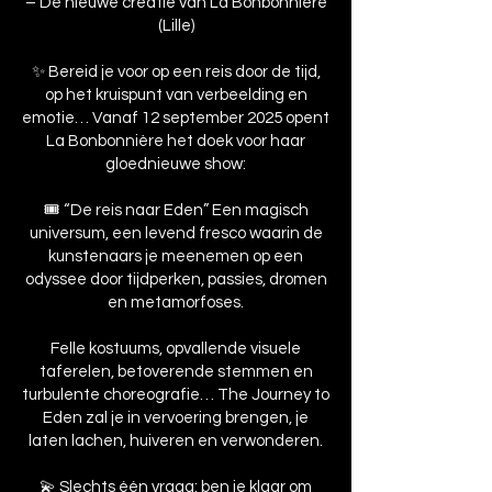
– De nieuwe creatie van La Bonbonnière
(Lille)
✨ Bereid je voor op een reis door de tijd,
op het kruispunt van verbeelding en
emotie… Vanaf 12 september 2025 opent
La Bonbonnière het doek voor haar
gloednieuwe show:
🎟️ “De reis naar Eden” Een magisch
universum, een levend fresco waarin de
kunstenaars je meenemen op een
odyssee door tijdperken, passies, dromen
en metamorfoses.
Felle kostuums, opvallende visuele
taferelen, betoverende stemmen en
turbulente choreografie… The Journey to
Eden zal je in vervoering brengen, je
laten lachen, huiveren en verwonderen.
💫 Slechts één vraag: ben je klaar om