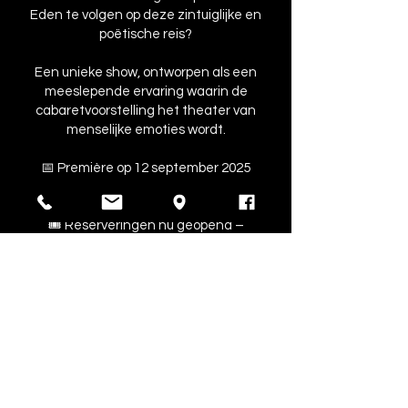
Eden te volgen op deze zintuiglijke en
poëtische reis?
Een unieke show, ontworpen als een
meeslepende ervaring waarin de
cabaretvoorstelling het theater van
menselijke emoties wordt.
📅 Première op 12 september 2025
📍 La Bonbonnière – Lille
🍽️ Diner-showpakket beschikbaar
🎟️ Reserveringen nu geopend –
Let op, beperkt aantal plaatsen!